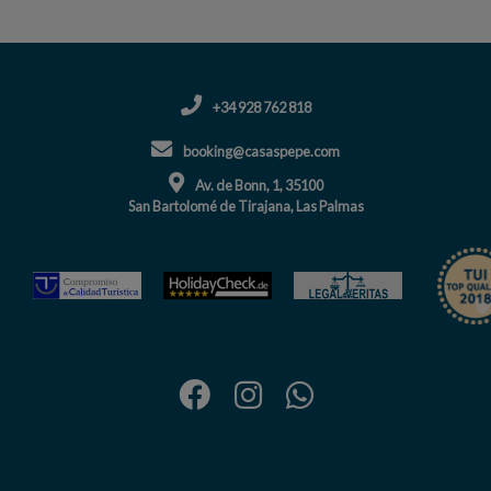
+34 928 762 818
booking@casaspepe.com
Av. de Bonn, 1, 35100
San Bartolomé de Tirajana, Las Palmas