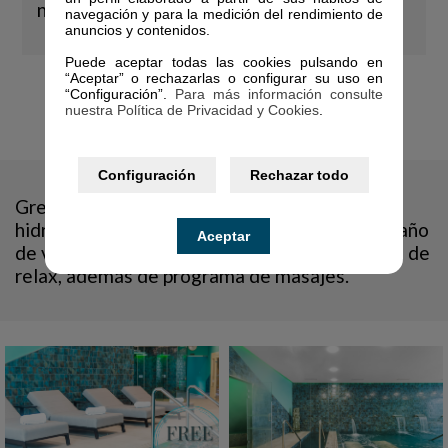
nuestro Spa!
navegación y para la medición del rendimiento de
anuncios y contenidos.
Puede aceptar todas las cookies pulsando en
“Aceptar” o rechazarlas o configurar su uso en
Green River Spa
“Configuración”.
Para más información consulte
nuestra Política de Privacidad y Cookies
.
Configuración
Rechazar todo
Green River Spa está dotado con piscina de
hidromasaje, jacuzzi, piscina de tonificación, baño
Aceptar
de vapor, sauna, duchas de sensaciones y zona de
relax, además de programa de masajes.