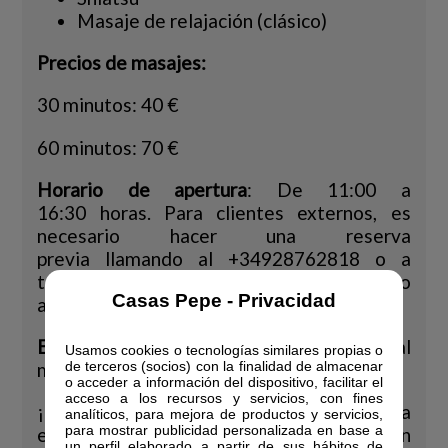
Masaje de relajación (clásico)
Precios de masajes:
30 minutos: 40 €
60 minutos: 70 €
Horario de apertura
: De 11:00 a
16:30 horas. Para clientes externos, es
necesario hacer una reserva
previa llamando al +34928762818 o a
través de correo electrónico
Casas Pepe - Privacidad
a booking@casaspepe.com.
Edad mínima:
Se requiere tener al
Usamos cookies o tecnologías similares propias o
menos 16 años para acceder al Spa.
de terceros (socios) con la finalidad de almacenar
o acceder a información del dispositivo, facilitar el
acceso a los recursos y servicios, con fines
¡Esperamos que disfrutes de una
analíticos, para mejora de productos y servicios,
para mostrar publicidad personalizada en base a
experiencia relajante y rejuvenecedora en
un perfil elaborado a partir de sus hábitos de