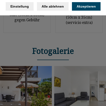
Einstellung
Alle ablehnen
Akzeptieren
Caja de seguridad
Safe (50cm x 35cm)
(50cm x 35cm)
gegen Gebühr
(servicio extra)
Fotogalerie