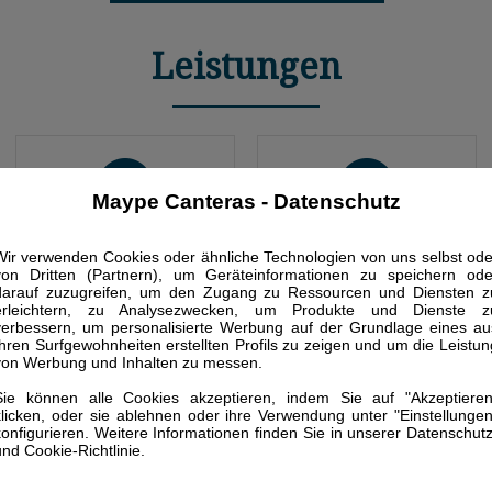
Leistungen
Maype Canteras - Datenschutz
Wohnbereich mit
Wir verwenden Cookies oder ähnliche Technologien von uns selbst ode
Klimaanlage - Unter
von Dritten (Partnern), um Geräteinformationen zu speichern ode
Sofabett (je 2 Plätze)
darauf zuzugreifen, um den Zugang zu Ressourcen und Diensten z
Anfrage
(ausziehbar in ein
erleichtern, zu Analysezwecken, um Produkte und Dienste z
verbessern, um personalisierte Werbung auf der Grundlage eines au
1,90x1,60m) und ein
Ihren Surfgewohnheiten erstellten Profils zu zeigen und um die Leistun
Sessel
von Werbung und Inhalten zu messen.
Sie können alle Cookies akzeptieren, indem Sie auf "Akzeptieren
klicken, oder sie ablehnen oder ihre Verwendung unter "Einstellungen
konfigurieren. Weitere Informationen finden Sie in unserer Datenschutz
und Cookie-Richtlinie.