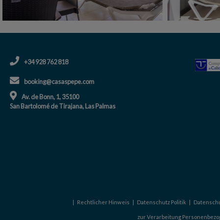
+34 928 762 818
booking@casaspepe.com
Av. de Bonn, 1, 35100
San Bartolomé de Tirajana, Las Palmas
|
Rechtlicher Hinweis
|
Datenschutz Politik
|
Datenschu
zur Verarbeitung Personenbezo