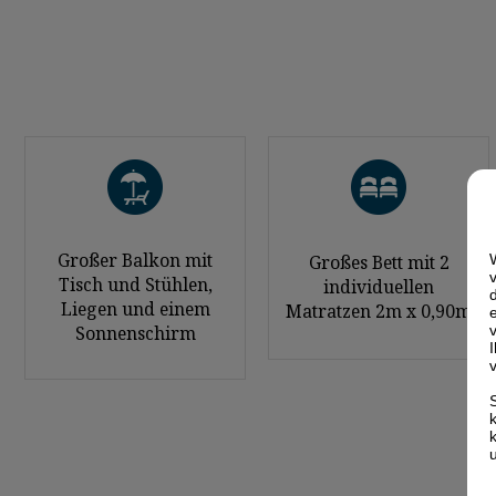
Großer Balkon mit
Großes Bett mit 2
Tisch und Stühlen,
individuellen
Liegen und einem
Matratzen 2m x 0,90m
Sonnenschirm