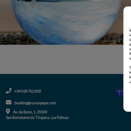
+34 928 762 818
booking@casaspepe.com
Av. de Bonn, 1, 35100
San Bartolomé de Tirajana, Las Palmas