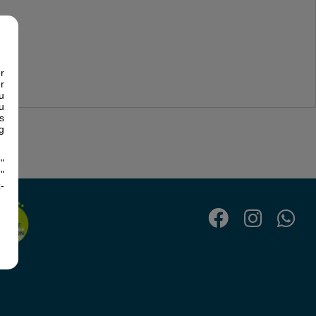
r
r
u
u
s
g
"
"
-