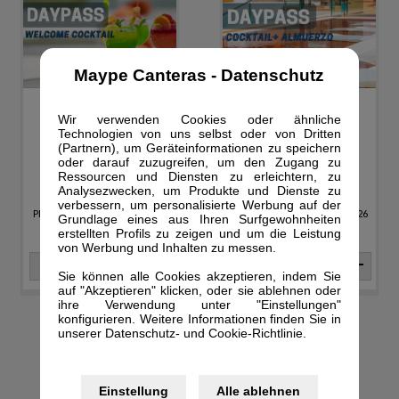
Maype Canteras - Datenschutz
DAYPASS +
DAYPASS +
Wir verwenden Cookies oder ähnliche
WILLKOMMENS-
COCKTAIL +
Technologien von uns selbst oder von Dritten
COCKTAIL
MITTAGESSEN
(Partnern), um Geräteinformationen zu speichern
oder darauf zuzugreifen, um den Zugang zu
Info
Info
Ressourcen und Diensten zu erleichtern, zu
Analysezwecken, um Produkte und Dienste zu
PREIS PRO PERSON
PREIS PRO PERSON
verbessern, um personalisierte Werbung auf der
PREIS GÜLTIG FÜR 08/08/2026
PREIS GÜLTIG FÜR 08/08/2026
Grundlage eines aus Ihren Surfgewohnheiten
erstellten Profils zu zeigen und um die Leistung
PERSONEN
PERSONEN
von Werbung und Inhalten zu messen.
-
+
-
+
Sie können alle Cookies akzeptieren, indem Sie
auf "Akzeptieren" klicken, oder sie ablehnen oder
ihre Verwendung unter "Einstellungen"
konfigurieren. Weitere Informationen finden Sie in
unserer Datenschutz- und Cookie-Richtlinie.
100€
Einstellung
Alle ablehnen