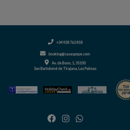
+34 928 762 818
booking@casaspepe.com
Av. de Bonn, 1, 35100
San Bartolomé de Tirajana, Las Palmas