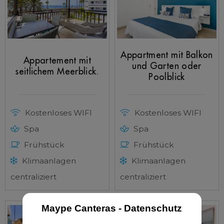
Appartment mit Balkon
Appartement mit
und Garten oder
seitlichem Meerblick.
Poolblick
Kostenloses WIFI
Kostenloses WIFI
Spa
Spa
Frühstück
Frühstück
Klimaanlagen
Klimaanlagen
centraliziert
centraliziert
Maype Canteras - Datenschutz